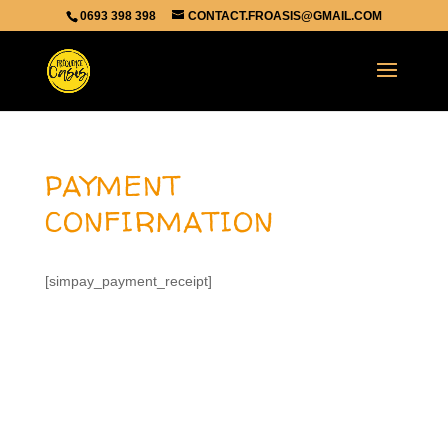
0693 398 398
CONTACT.FROASIS@GMAIL.COM
PAYMENT
CONFIRMATION
[simpay_payment_receipt]